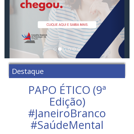
Destaque
PAPO ÉTICO (9ª
Edição)
#JaneiroBranco
#SaúdeMental