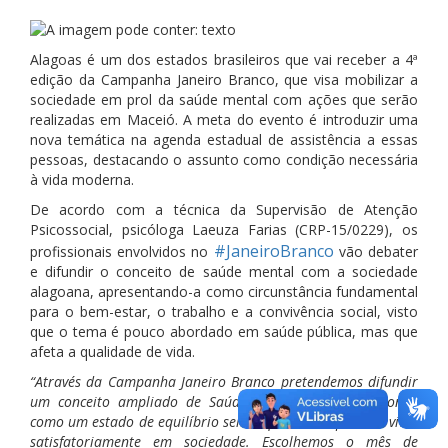
Alagoas é um dos estados brasileiros que vai receber a 4ª
edição da Campanha Janeiro Branco, que visa mobilizar a
sociedade em prol da saúde mental com ações que serão
realizadas em Maceió. A meta do evento é introduzir uma
nova temática na agenda estadual de assistência a essas
pessoas, destacando o assunto como condição necess
ária
à vida moderna.
De acordo com a técnica da Supervisão de Atenção
Psicossocial, psicóloga Laeuza Farias (CRP-15/0229), os
#JaneiroBranco
profissionais envolvidos no
vão debater
e difundir o conceito de saúde mental com a sociedade
alagoana, apresentando-a como circunstância fundamental
para o bem-estar, o trabalho e a convivência social, visto
que o tema é pouco abordado em saúde pública, mas que
afeta a qualidade de vida.
“Através da Campanha Janeiro Branco pretendemos difundir
um conceito ampliado de Saúde Mental/Saúde Emocional,
como um estado de equilíbrio sem o qual não é possível viver
satisfatoriamente em sociedade. Escolhemos o mês de