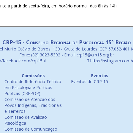
e a partir de sexta-feira, em horário normal, das 8h às 14h.
CRP-15 - Conselho Regional de Psicologia 15ª Região
l Murilo Otávio de Barros, 139 - Gruta de Lourdes. CEP 57.052-401 
Fone: (82) 3023-5392 - Email: crp15@crp15.org.br
://facebook.com/crp15al
http://instagram.com/
Comissões
Eventos
Centro de Referência Técnica
Eventos do CRP-15
em Psicologia e Políticas
Públicas (CREPOP)
Comissão de Atenção dos
Povos Indígenas, Tradicionais
e Terreiros
Comissão de Avalição
Psicológica
Comissão de Comunicação