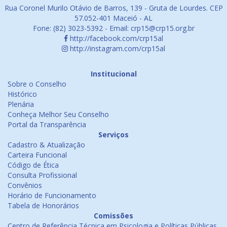
Rua Coronel Murilo Otávio de Barros, 139 - Gruta de Lourdes. CEP
57.052-401 Maceió - AL
Fone: (82) 3023-5392 - Email: crp15@crp15.org.br
http://facebook.com/crp15al
http://instagram.com/crp15al
Institucional
Sobre o Conselho
Histórico
Plenária
Conheça Melhor Seu Conselho
Portal da Transparência
Serviços
Cadastro & Atualização
Carteira Funcional
Código de Ética
Consulta Profissional
Convênios
Horário de Funcionamento
Tabela de Honorários
Comissões
Centro de Referência Técnica em Psicologia e Políticas Públicas