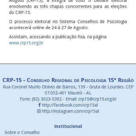
Alagoas (CRP-15)
, a íntegra de todo o Debate Eleitoral
envolvendo as três chapas concorrentes para as eleições
do CRP-15.
O processo eleitoral no Sistema Conselhos de Psicologia
acontecerá online de 24 à 27 de Agosto.
Assistam, acessando a publicação fixa, na página:
www.crp15.org.br
CRP-15 - Conselho Regional de Psicologia 15ª Região
Rua Coronel Murilo Otávio de Barros, 139 - Gruta de Lourdes. CEP
57.052-401 Maceió - AL
Fone: (82) 3023-5392 - Email: crp15@crp15.org.br
http://facebook.com/crp15al
http://instagram.com/crp15al
Institucional
Sobre o Conselho