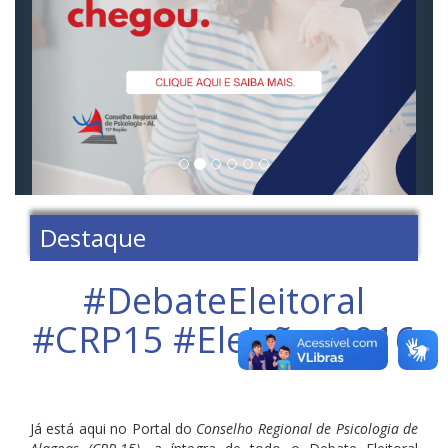
Destaque
#‎DebateEleitoral‬
‪#‎CRP15‬ ‪#‎Eleições2016‬
Já está aqui no Portal do
Conselho Regional de Psicologia de