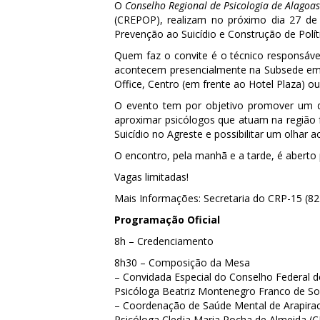
O
Conselho Regional de Psicologia de Alagoas
(CREPOP), realizam no próximo dia 27 de J
Prevenção ao Suicídio e Construção de Políti
Quem faz o convite é o técnico responsáve
acontecem presencialmente na Subsede em A
Office, Centro (em frente ao Hotel Plaza) ou
O evento tem por objetivo promover um deb
aproximar psicólogos que atuam na região fr
Suicídio no Agreste e possibilitar um olhar a
O encontro, pela manhã e a tarde, é aberto 
Vagas limitadas!
Mais Informações: Secretaria do CRP-15 (8
Programação Oficial
8h – Credenciamento
8h30 – Composição da Mesa
– Convidada Especial do Conselho Federal d
Psicóloga Beatriz Montenegro Franco de S
– Coordenação de Saúde Mental de Arapira
Psicóloga Cledja Maria Rocha de Almeida (