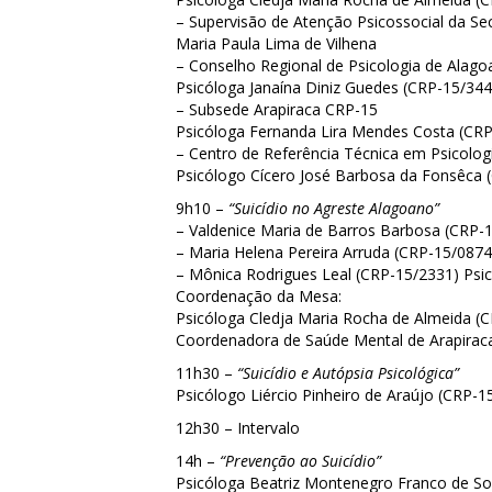
– Supervisão de Atenção Psicossocial da Se
Maria Paula Lima de Vilhena
– Conselho Regional de Psicologia de Alago
Psicóloga Janaína Diniz Guedes (CRP-15/344
– Subsede Arapiraca CRP-15
Psicóloga Fernanda Lira Mendes Costa (CR
– Centro de Referência Técnica em Psicologi
Psicólogo Cícero José Barbosa da Fonsêca 
9h10 –
“Suicídio no Agreste Alagoano”
– Valdenice Maria de Barros Barbosa (CRP-1
– Maria Helena Pereira Arruda (CRP-15/0874)
– Mônica Rodrigues Leal (CRP-15/2331) Psi
Coordenação da Mesa:
Psicóloga Cledja Maria Rocha de Almeida (
Coordenadora de Saúde Mental de Arapirac
11h30 –
“Suicídio e Autópsia Psicológica”
Psicólogo Liércio Pinheiro de Araújo (CRP-1
12h30 – Intervalo
14h –
“Prevenção ao Suicídio”
Psicóloga Beatriz Montenegro Franco de Sou