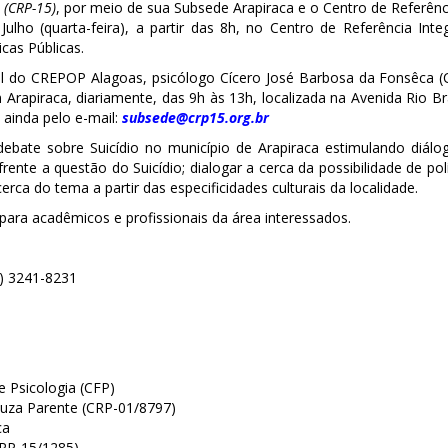
 (CRP-15)
, por meio de sua Subsede Arapiraca e o Centro de Referênci
ulho (quarta-feira), a partir das 8h, no Centro de Referência Inte
cas Públicas.
l do CREPOP Alagoas, psicólogo Cícero José Barbosa da Fonsêca (
rapiraca, diariamente, das 9h às 13h, localizada na Avenida Rio Br
 ainda pelo e-mail:
subsede@crp15.org.br
ate sobre Suicídio no município de Arapiraca estimulando diálogo
ente a questão do Suicídio; dialogar a cerca da possibilidade de pol
cerca do tema a partir das especificidades culturais da localidade.
para acadêmicos e profissionais da área interessados.
2) 3241-8231
e Psicologia (CFP)
ouza Parente (CRP-01/8797)
ca
CRP-15/1285)