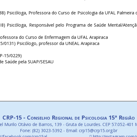
538) Psicóloga, Professora do Curso de Psicologia da UFAL Palmeira
18) Psicóloga, Responsável pelo Programa de Saúde Mental/Atenção 
Professora do Curso de Enfermagem da UFAL Arapiraca
5/0131) Psicólogo, professor da UNEAL Arapiraca
RP-15/0229)
o de Saúde pela SUAP/SESAU
CRP-15 - Conselho Regional de Psicologia 15ª Região
l Murilo Otávio de Barros, 139 - Gruta de Lourdes. CEP 57.052-401 
Fone: (82) 3023-5392 - Email: crp15@crp15.org.br
://facebook.com/crp15al
http://instagram.com/