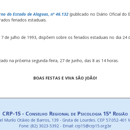
no do Estado de Alagoas, nº 46.132
(publicado no Diário Oficial do 
rados feriados estaduais.
de 7 de julho de 1993, dispõem sobre os feriados estaduais no dia 24
zado na próxima segunda-feira, 27 de Junho, das 8 as 14 horas.
BOAS FESTAS E VIVA SÃO JOÃO!
CRP-15 - Conselho Regional de Psicologia 15ª Região
l Murilo Otávio de Barros, 139 - Gruta de Lourdes. CEP 57.052-401 
Fone: (82) 3023-5392 - Email: crp15@crp15.org.br