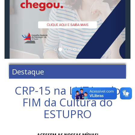
Destaque
CRP-15 na LUTA pelo
‪‎FIM‬ da ‪‎Cultura‬ do
‪ESTUPRO‬
ACESSEM AS NOSSAS MÍDIAS!