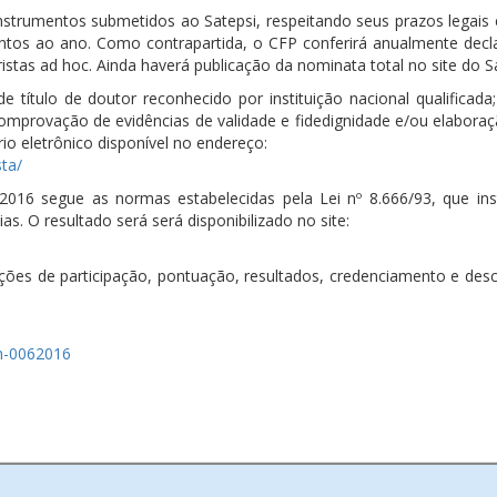
instrumentos submetidos ao Satepsi, respeitando seus prazos legais 
entos ao ano. Como contrapartida, o CFP conferirá anualmente dec
tas ad hoc. Ainda haverá publicação da nominata total no site do Sa
 título de doutor reconhecido por instituição nacional qualificada
 comprovação de evidências de validade e fidedignidade e/ou elabor
o eletrônico disponível no endereço:
sta/
16 segue as normas estabelecidas pela Lei nº 8.666/93, que inst
as. O resultado será será disponibilizado no site:
ções de participação, pontuação, resultados, credenciamento e descr
-n-0062016