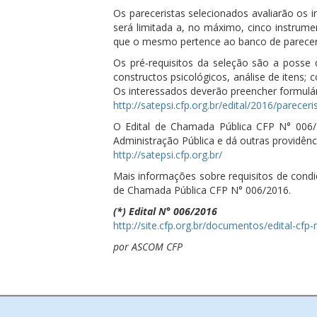
Os pareceristas selecionados avaliarão os 
será limitada a, no máximo, cinco instrum
que o mesmo pertence ao banco de pareceris
Os pré-requisitos da seleção são a posse de
constructos psicológicos, análise de itens;
Os interessados deverão preencher formulári
http://satepsi.cfp.org.br/edital/2016/pareceri
O Edital de Chamada Pública CFP N° 006/20
Administração Pública e dá outras providênci
http://satepsi.cfp.org.br/
Mais informações sobre requisitos de condi
de Chamada Pública CFP N° 006/2016.
(*) Edital N° 006/2016
http://site.cfp.org.br/documentos/edital-cfp
por ASCOM CFP