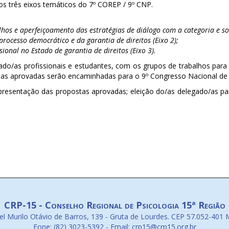
dos três eixos temáticos do 7º COREP / 9º CNP.
os e aperfeiçoamento das estratégias de diálogo com a categoria e soc
 processo democrático e da garantia de direitos (Eixo 2);
sional no Estado de garantia de direitos (Eixo 3).
o/as profissionais e estudantes, com os grupos de trabalhos para 
de as aprovadas serão encaminhadas para o 9º Congresso Nacional de 
resentação das propostas aprovadas; eleição do/as delegado/as para
CRP-15 - Conselho Regional de Psicologia 15ª Região
l Murilo Otávio de Barros, 139 - Gruta de Lourdes. CEP 57.052-401 
Fone: (82) 3023-5392 - Email: crp15@crp15.org.br