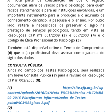
A Nota parte da constatação de que o registro
documental, além de valioso para o psicólogo, para quem
recebe atendimento e para as instituições envolvidas, é um
importante instrumento para a produção e o acúmulo de
conhecimento científico, a pesquisa e o ensino. Por outro
lado, reitera a necessidade de preservar o sigilo na
prestação de serviços psicológicos, tendo em vista as
Resoluções CFP nºs 001/2009
(3)
e 007/2003
(4)
e o
Código de Ética Profissional do Psicólogo
(5)
.
Também está disponível online o Termo de Compromisso
(6)
que o (a) profissional deve assinar como garantia do
sigilo dos dados.
CONSULTA PÚBLICA
Ainda no campo dos Testes Psicológicos, será realizada
em breve Consulta Pública
(7)
para a revisão da Resolução
CFP nº 002/2003
(8)
.
(1)
http://site.cfp.org.br/wp-
content/uploads/2016/04/Nota-T%C3%A9cnica-n%C2%BA-
02-2016-Plataformas-Informatizadas-de-Testes-
psicol%C3%B3gicos-2.pdf
(2)