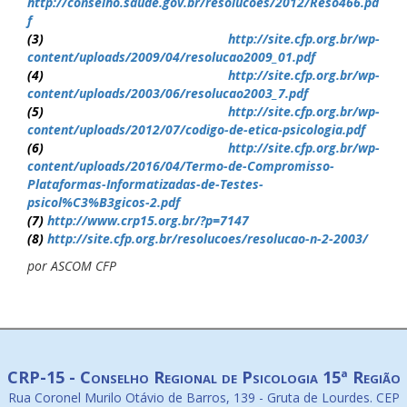
http://conselho.saude.gov.br/resolucoes/2012/Reso466.pd
f
(3)
http://site.cfp.org.br/wp-
content/uploads/2009/04/resolucao2009_01.pdf
(4)
http://site.cfp.org.br/wp-
content/uploads/2003/06/resolucao2003_7.pdf
(5)
http://site.cfp.org.br/wp-
content/uploads/2012/07/codigo-de-etica-psicologia.pdf
(6)
http://site.cfp.org.br/wp-
content/uploads/2016/04/Termo-de-Compromisso-
Plataformas-Informatizadas-de-Testes-
psicol%C3%B3gicos-2.pdf
(7)
http://www.crp15.org.br/?p=7147
(8)
http://site.cfp.org.br/resolucoes/resolucao-n-2-2003/
por ASCOM CFP
CRP-15 - Conselho Regional de Psicologia 15ª Região
Rua Coronel Murilo Otávio de Barros, 139 - Gruta de Lourdes. CEP