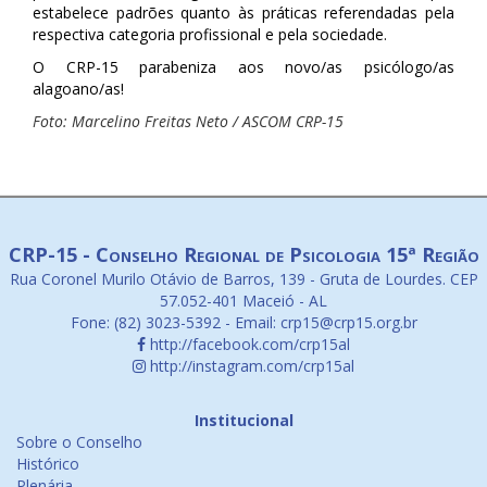
estabelece padrões quanto às práticas referendadas pela
respectiva categoria profissional e pela sociedade.
O CRP-15 parabeniza aos novo/as psicólogo/as
alagoano/as!
Foto: Marcelino Freitas Neto / ASCOM CRP-15
CRP-15 - Conselho Regional de Psicologia 15ª Região
Rua Coronel Murilo Otávio de Barros, 139 - Gruta de Lourdes. CEP
57.052-401 Maceió - AL
Fone: (82) 3023-5392 - Email: crp15@crp15.org.br
http://facebook.com/crp15al
http://instagram.com/crp15al
Institucional
Sobre o Conselho
Histórico
Plenária