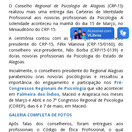
O
Conselho Regional de Psicologia de Alagoas (CRP-15)
realizou mais uma entrega das Carteiras de Identidade
Profissional aos novo/as profissionais da Psicologia. A
solenidade aconteceu na manhã do dia 15 de Março, no
Miniauditório do CRP-15.
A cerimônia contou com as presenças do conselheiro
presidente do CRP-15, Félix Vilanova (CRP-15/0160); do
conselheiro vice-presidente, Nilo Borba (CRP/15-0139) e
do/as novo/as profission
ais da Psicologia do Estado de
Alagoas.
Inicialmente, o conselheiro presidente do Regional Alagoas
parabenizou o/as novo/as psicólogo/as e ressaltou a
importância do engajamento e participação nos
Pré-
Congressos Regionais de Psicologia
que vão acontecer
em
Palmeira dos Índios
, Maceió e Arapiraca nos meses
de Março e Abril; e no 7º Congresso Regional de Psicologia
(COREP), dias 6 e 7 de maio, em Maceió.
GALERIA COMPLETA DE FOTOS
Após falas dos conselheiros, foram entregues aos
profissionais o Código de Ética Profissional, o qual