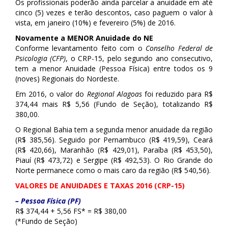
Os profissionais poderão ainda parcelar a anuidade em até
cinco (5) vezes e terão descontos, caso paguem o valor à
vista, em janeiro (10%) e fevereiro (5%) de 2016.
Novamente a MENOR Anuidade do NE
Conforme levantamento feito com o
Conselho Federal de
Psicologia (CFP)
, o CRP-15, pelo segundo ano consecutivo,
tem a menor Anuidade (Pessoa Física) entre todos os 9
(noves) Regionais do Nordeste.
Em 2016, o valor do
Regional Alagoas
foi reduzido para R$
374,44 mais R$ 5,56 (Fundo de Seção), totalizando R$
380,00.
O Regional Bahia tem a segunda menor anuidade da região
(R$ 385,56). Seguido por Pernambuco (R$ 419,59), Ceará
(R$ 420,66), Maranhão (R$ 429,01), Paraíba (R$ 453,50),
Piauí (R$ 473,72) e Sergipe (R$ 492,53). O Rio Grande do
Norte permanece como o mais caro da região (R$ 540,56).
VALORES DE ANUIDADES E TAXAS 2016 (CRP-15)
– Pessoa Física (PF)
R$ 374,44 + 5,56 FS* = R$ 380,00
(*Fundo de Seção)