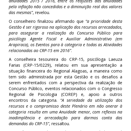
anuidades 2015 / 2016, entre os reajustes das anuidades
pela inflação não concedidas e a diminuição real dos valores
das mesmas”
, revelou.
O conselheiro finalizou afirmando que
“a prioridade desta
Gestão é ser rigoroso na aplicação dos recursos arrecadados,
para assegurar a realização do Concurso Público para
psicólogo Agente Fiscal e Auxiliar Administrativo (em
Arapiraca), os Eventos para à categoria e todas as Atividades
relacionadas ao CRP-15 em 2016”
.
A conselheira tesoureira do CRP-15, psicóloga Laeuza
Farias (CRP-15/0229), relatou em sua apresentação a
situação financeira do Regional Alagoas, a maneira como
tem sido administrada por esta Gestão e os desafios a
serem enfrentados com a perspectiva da realização de
Concurso Público, eventos relacionados com o Congresso
Regional de Psicologia (COREP) e, apoio a outros
encontros da categoria.
“A seriedade da utilização dos
recursos e o compromisso deste Plenário em não onerar à
categoria resulta em uma Anuidade menor, com reflexos na
inadimplência e arrecadação para darmos conta das
demandas do CRP-15”
, ressaltou.