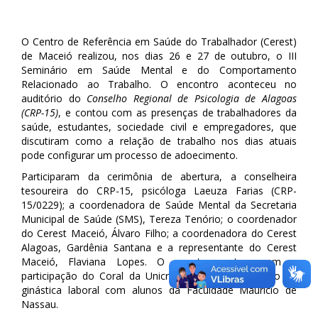
O Centro de Referência em Saúde do Trabalhador (Cerest)
de Maceió realizou, nos dias 26 e 27 de outubro, o III
Seminário em Saúde Mental e do Comportamento
Relacionado ao Trabalho. O encontro aconteceu no
auditório do
Conselho Regional de Psicologia de Alagoas
(CRP-15)
, e contou com as presenças de trabalhadores da
saúde, estudantes, sociedade civil e empregadores, que
discutiram como a relação de trabalho nos dias atuais
pode configurar um processo de adoecimento.
Participaram da cerimônia de abertura, a conselheira
tesoureira do CRP-15, psicóloga Laeuza Farias (CRP-
15/0229); a coordenadora de Saúde Mental da Secretaria
Municipal de Saúde (SMS), Tereza Tenório; o coordenador
do Cerest Maceió, Álvaro Filho; a coordenadora do Cerest
Alagoas, Gardênia Santana e a representante do Cerest
Maceió, Flaviana Lopes. O evento contou com a
participação do Coral da Unicred e com uma sessão de
ginástica laboral com alunos da Faculdade Maurício de
Nassau.