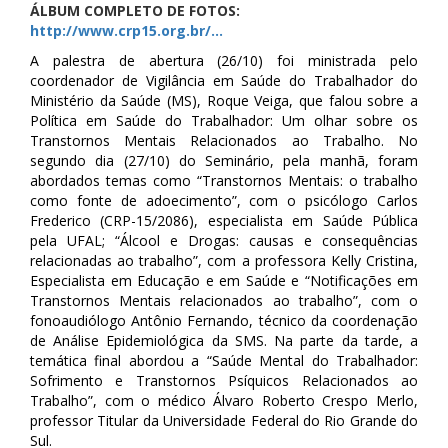
ÁLBUM COMPLETO DE FOTOS:
http://www.crp15.org.br/…
A palestra de abertura (26/10) foi ministrada pelo
coordenador de Vigilância em Saúde do Trabalhador do
Ministério da Saúde (MS), Roque Veiga, que falou sobre a
Política em Saúde do Trabalhador: Um olhar sobre os
Transtornos Mentais Relacionados ao Trabalho. No
segundo dia (27/10) do Seminário, pela manhã, foram
abordados temas como “Transtornos Mentais: o trabalho
como fonte de adoecimento”, com o psicólogo Carlos
Frederico (CRP-15/2086), especialista em Saúde Pública
pela UFAL; “Álcool e Drogas: causas e consequências
relacionadas ao trabalho”, com a professora Kelly Cristina,
Especialista em Educação e em Saúde e “Notificações em
Transtornos Mentais relacionados ao trabalho”, com o
fonoaudiólogo Antônio Fernando, técnico da coordenação
de Análise Epidemiológica da SMS. Na parte da tarde, a
temática final abordou a “Saúde Mental do Trabalhador:
Sofrimento e Transtornos Psíquicos Relacionados ao
Trabalho”, com o médico Álvaro Roberto Crespo Merlo,
professor Titular da Universidade Federal do Rio Grande do
Sul.