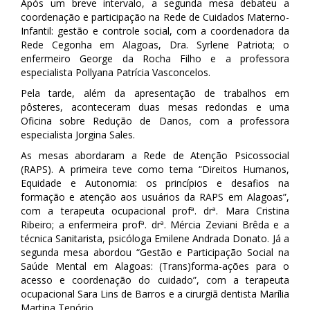
Após um breve intervalo, a segunda mesa debateu a
coordenação e participação na Rede de Cuidados Materno-
Infantil: gestão e controle social, com a coordenadora da
Rede Cegonha em Alagoas, Dra. Syrlene Patriota; o
enfermeiro George da Rocha Filho e a professora
especialista Pollyana Patrícia Vasconcelos.
Pela tarde, além da apresentação de trabalhos em
pôsteres, aconteceram duas mesas redondas e uma
Oficina sobre Redução de Danos, com a professora
especialista Jorgina Sales.
As mesas abordaram a Rede de Atenção Psicossocial
(RAPS). A primeira teve como tema “Direitos Humanos,
Equidade e Autonomia: os princípios e desafios na
formação e atenção aos usuários da RAPS em Alagoas”,
com a terapeuta ocupacional profª. drª. Mara Cristina
Ribeiro; a enfermeira profª. drª. Mércia Zeviani Brêda e a
técnica Sanitarista, psicóloga Emilene Andrada Donato. Já a
segunda mesa abordou “Gestão e Participação Social na
Saúde Mental em Alagoas: (Trans)forma-ações para o
acesso e coordenação do cuidado”, com a terapeuta
ocupacional Sara Lins de Barros e a cirurgiã dentista Marília
Martina Tenório.