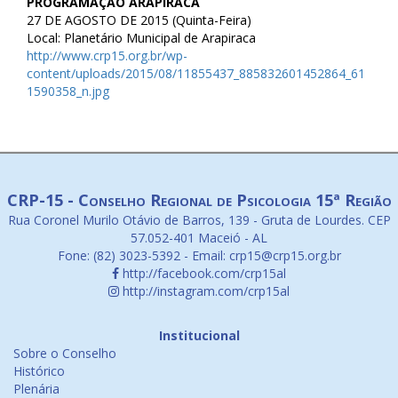
PROGRAMAÇÃO ARAPIRACA
27 DE AGOSTO DE 2015 (Quinta-Feira)
Local: Planetário Municipal de Arapiraca
http://www.crp15.org.br/wp-
content/uploads/2015/08/11855437_885832601452864_61
1590358_n.jpg
CRP-15 - Conselho Regional de Psicologia 15ª Região
Rua Coronel Murilo Otávio de Barros, 139 - Gruta de Lourdes. CEP
57.052-401 Maceió - AL
Fone: (82) 3023-5392 - Email: crp15@crp15.org.br
http://facebook.com/crp15al
http://instagram.com/crp15al
Institucional
Sobre o Conselho
Histórico
Plenária