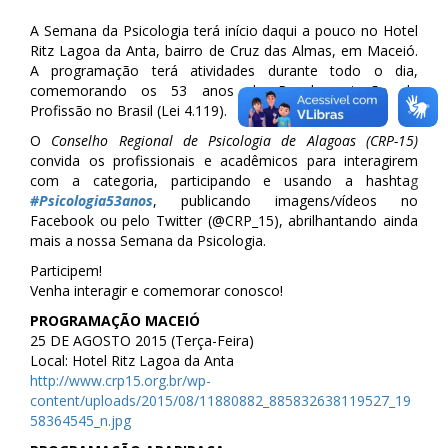
A Semana da Psicologia terá início daqui a pouco no Hotel
Ritz Lagoa da Anta, bairro de Cruz das Almas, em Maceió.
A programação terá atividades durante todo o dia,
comemorando os 53 anos da Regulamentação da
Profissão no Brasil (Lei 4.119).
O
Conselho Regional de Psicologia de Alagoas (CRP-15)
convida os profissionais e acadêmicos para interagirem
com a categoria, participando e usando a hashta
g
#Psicologia53anos
, publicando imagens/vídeos no
Facebook ou pelo Twitter (@CRP_15), abrilhantando ainda
mais a nossa Semana da Psicologia.
Participem!
Venha interagir e comemorar conosco!
PROGRAMAÇÃO MACEIÓ
25 DE AGOSTO 2015 (Terça-Feira)
Local: Hotel Ritz Lagoa da Anta
http://www.crp15.org.br/wp-
content/uploads/2015/08/11880882_885832638119527_19
58364545_n.jpg