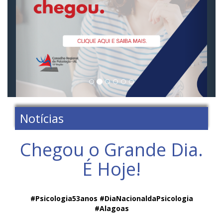
Notícias
Chegou o Grande Dia.
É Hoje!
‪‪#Psicologia53anos #DiaNacionaldaPsicologia‬
#Alagoas