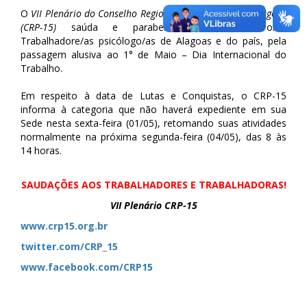
O
VII Plenário do Conselho Regional de Psicologia de Alagoas
(CRP-15)
saúda e parabeniza a todo/as o/as
Trabalhadore/as psicólogo/as de Alagoas e do país, pela
passagem alusiva ao 1° de Maio – Dia Internacional do
Trabalho.
Em respeito à data de Lutas e Conquistas, o CRP-15
informa à categoria que não haverá expediente em sua
Sede nesta sexta-feira (01/05), retomando suas atividades
normalmente na próxima segunda-feira (04/05), das 8 às
14 horas.
SAUDAÇÕES AOS TRABALHADORES E TRABALHADORAS!
VII Plenário CRP-15
w
ww.crp15.org.br
twitter.com/CRP_15
www.facebook.com/CRP15