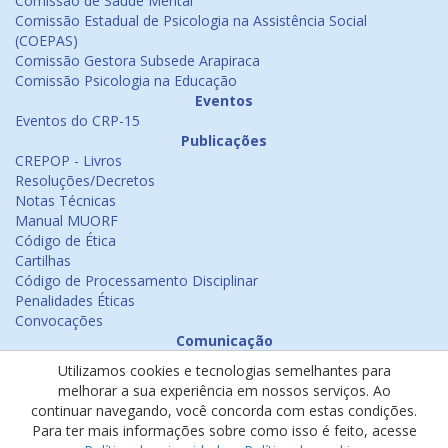
Comissão de Saúde Mental
Comissão Estadual de Psicologia na Assistência Social
(COEPAS)
Comissão Gestora Subsede Arapiraca
Comissão Psicologia na Educação
Eventos
Eventos do CRP-15
Publicações
CREPOP - Livros
Resoluções/Decretos
Notas Técnicas
Manual MUORF
Código de Ética
Cartilhas
Código de Processamento Disciplinar
Penalidades Éticas
Convocações
Comunicação
Notícias
Utilizamos cookies e tecnologias semelhantes para
Emissão de Certificados
melhorar a sua experiência em nossos serviços. Ao
Psicologia na Mídia
continuar navegando, você concorda com estas condições.
Ouvidoria
Para ter mais informações sobre como isso é feito, acesse
Política de cookies