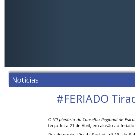
Notícias
#‎FERIADO‬ Tira
O
VII plenário do Conselho Regional de Psico
terça-feira 21 de Abril, em alusão ao feriad
Por determinação da Portaria nº 15, de 3 