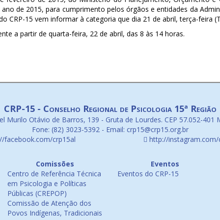
o ano de 2015, para cumprimento pelos órgãos e entidades da Adminis
do CRP-15 vem informar à categoria que dia 21 de abril, terça-feira (
 a partir de quarta-feira, 22 de abril, das 8 às 14 horas.
CRP-15 - Conselho Regional de Psicologia 15ª Região
l Murilo Otávio de Barros, 139 - Gruta de Lourdes. CEP 57.052-401 
Fone: (82) 3023-5392 - Email: crp15@crp15.org.br
://facebook.com/crp15al
http://instagram.com/
Comissões
Eventos
Centro de Referência Técnica
Eventos do CRP-15
em Psicologia e Políticas
Públicas (CREPOP)
Comissão de Atenção dos
Povos Indígenas, Tradicionais