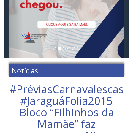
Notícias
#PréviasCarnavalescas
#JaraguáFolia2015
Bloco “Filhinhos da
Mamãe” faz