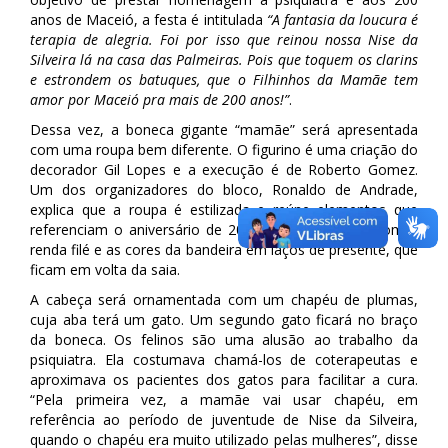
anos de Maceió, a festa é intitulada
“A fantasia da loucura é
terapia de alegria. Foi por isso que reinou nossa Nise da
Silveira lá na casa das Palmeiras. Pois que toquem os clarins
e estrondem os batuques, que o Filhinhos da Mamãe tem
amor por Maceió pra mais de 200 anos!”
.
Dessa vez, a boneca gigante “mamãe” será apresentada
com uma roupa bem diferente. O figurino é uma criação do
decorador Gil Lopes e a execução é de Roberto Gomez.
Um dos organizadores do bloco, Ronaldo de Andrade,
explica que a roupa é estilizada e reúne elementos que
referenciam o aniversário de 200 anos de Maceió, com a
renda filé e as cores da bandeira em laços de presente, que
ficam em volta da saia.
A cabeça será ornamentada com um chapéu de plumas,
cuja aba terá um gato. Um segundo gato ficará no braço
da boneca. Os felinos são uma alusão ao trabalho da
psiquiatra. Ela costumava chamá-los de coterapeutas e
aproximava os pacientes dos gatos para facilitar a cura.
“Pela primeira vez, a mamãe vai usar chapéu, em
referência ao período de juventude de Nise da Silveira,
quando o chapéu era muito utilizado pelas mulheres”, disse