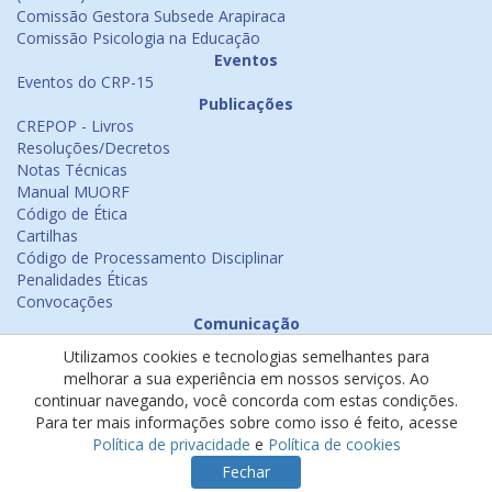
Comissão Gestora Subsede Arapiraca
Comissão Psicologia na Educação
Eventos
Eventos do CRP-15
Publicações
CREPOP - Livros
Resoluções/Decretos
Notas Técnicas
Manual MUORF
Código de Ética
Cartilhas
Código de Processamento Disciplinar
Penalidades Éticas
Convocações
Comunicação
Notícias
Utilizamos cookies e tecnologias semelhantes para
Emissão de Certificados
melhorar a sua experiência em nossos serviços. Ao
Psicologia na Mídia
continuar navegando, você concorda com estas condições.
Ouvidoria
Para ter mais informações sobre como isso é feito, acesse
Política de cookies
Política de privacidade
e
Política de cookies
Política de privacidade
Fechar