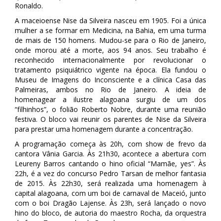
Ronaldo.
A maceioense Nise da Silveira nasceu em 1905. Foi a única
mulher a se formar em Medicina, na Bahia, em uma turma
de mais de 150 homens. Mudou-se para o Rio de Janeiro,
onde morou até a morte, aos 94 anos. Seu trabalho é
reconhecido internacionalmente por revolucionar o
tratamento psiquiátrico vigente na época. Ela fundou o
Museu de Imagens do Inconsciente e a clínica Casa das
Palmeiras, ambos no Rio de Janeiro. A ideia de
homenagear a ilustre alagoana surgiu de um dos
“filhinhos”, o folião Roberto Nobre, durante uma reunião
festiva. O bloco vai reunir os parentes de Nise da Silveira
para prestar uma homenagem durante a concentração.
A programação começa às 20h, com show de frevo da
cantora Vânia Garcia. Às 21h30, acontece a abertura com
Leureny Barros cantando o hino oficial “Mamãe, yes”. Às
22h, é a vez do concurso Pedro Tarsan de melhor fantasia
de 2015. Às 22h30, será realizada uma homenagem à
capital alagoana, com um boi de carnaval de Maceió, junto
com o boi Dragão Lajense. Às 23h, será lançado o novo
hino do bloco, de autoria do maestro Rocha, da orquestra