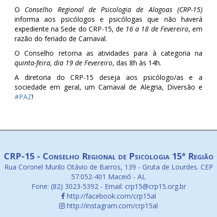
O
Conselho Regional de Psicologia de Alagoas (CRP-15)
informa aos psicólogos e psicólogas que não haverá
expediente na Sede do CRP-15, de
16 a 18 de Fevereiro
, em
razão do feriado d
e Carnaval.
O Conselho retorna as atividades para à categoria na
quinta-feira, dia 19 de Fevereiro
, das 8h às 14h.
A diretoria do CRP-15 deseja aos psicólogo/as e a
sociedade em geral, um Carnaval de Alegria, Diversão e
#PAZ
!
CRP-15 - Conselho Regional de Psicologia 15ª Região
Rua Coronel Murilo Otávio de Barros, 139 - Gruta de Lourdes. CEP
57.052-401 Maceió - AL
Fone: (82) 3023-5392 - Email: crp15@crp15.org.br
http://facebook.com/crp15al
http://instagram.com/crp15al