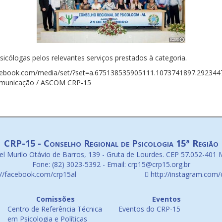
cólogas pelos relevantes serviços prestados à categoria.
acebook.com/media/set/?set=a.675138535905111.1073741897.29234
omunicação / ASCOM CRP-15
CRP-15 - Conselho Regional de Psicologia 15ª Região
l Murilo Otávio de Barros, 139 - Gruta de Lourdes. CEP 57.052-401 
Fone: (82) 3023-5392 - Email: crp15@crp15.org.br
://facebook.com/crp15al
http://instagram.com/
Comissões
Eventos
Centro de Referência Técnica
Eventos do CRP-15
em Psicologia e Políticas