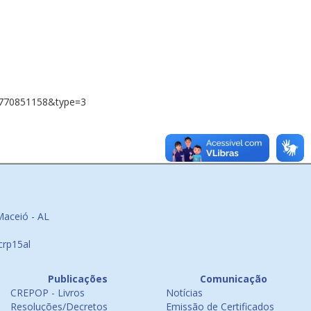
4770851158&type=3
Maceió - AL
crp15al
Publicações
Comunicação
CREPOP - Livros
Notícias
Resoluções/Decretos
Emissão de Certificados