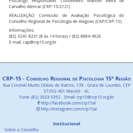
Psicólogo Responsável: Conselheiro Manoel Vieira de
Carvalho Alencar (CRP-15/2121)
REALIZAÇÃO: Comissão de Avaliação Psicológica do
Conselho Regional de Psicologia de Alagoas (CAP/CRP-15)
Informações:
(82) 3241-8231 (8 às 14 horas) / (82) 8884-4926
E-mail: cap@crp15.org.br
CRP-15 - Conselho Regional de Psicologia 15ª Região
Rua Coronel Murilo Otávio de Barros, 139 - Gruta de Lourdes. CEP
57.052-401 Maceió - AL
Fone: (82) 3023-5392 - Email: crp15@crp15.org.br
http://facebook.com/crp15al
http://instagram.com/crp15al
Institucional
Sobre o Conselho