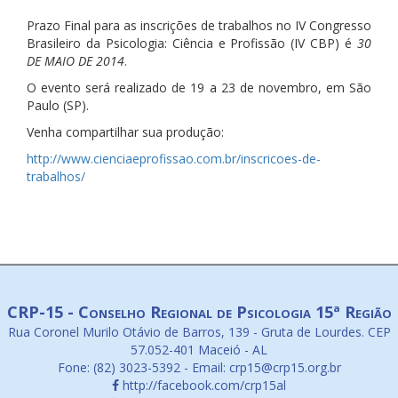
Prazo Final para as inscrições de trabalhos no IV Congresso
Brasileiro da Psicologia: Ciência e Profissão (IV CBP) é
30
DE MAIO DE 2014
.
O evento será realizado de 19 a 23 de novembro, em São
Paulo (SP).
Venha compartilhar sua produção:
http://
www.cienciaeprofissao.com.b
r/inscricoes-de-
trabalhos/
CRP-15 - Conselho Regional de Psicologia 15ª Região
Rua Coronel Murilo Otávio de Barros, 139 - Gruta de Lourdes. CEP
57.052-401 Maceió - AL
Fone: (82) 3023-5392 - Email: crp15@crp15.org.br
http://facebook.com/crp15al