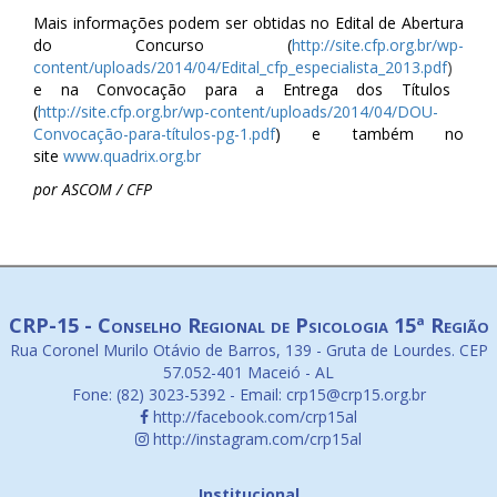
Mais informações podem ser obtidas no Edital de Abertura
do Concurso (
http://site.cfp.org.br/
wp-
content/uploads/2014/04/
Edital_cfp_especialista_201
3.pdf
)
e na Convocação para a Entrega dos Títulos
(
http://site.cfp.org.br/
wp-content/uploads/2014/04/
DOU-
Convocação-para-títulos
-pg-1.pdf
) e também no
site
www.quadrix.org.br
por ASCOM / CFP
CRP-15 - Conselho Regional de Psicologia 15ª Região
Rua Coronel Murilo Otávio de Barros, 139 - Gruta de Lourdes. CEP
57.052-401 Maceió - AL
Fone: (82) 3023-5392 - Email: crp15@crp15.org.br
http://facebook.com/crp15al
http://instagram.com/crp15al
Institucional