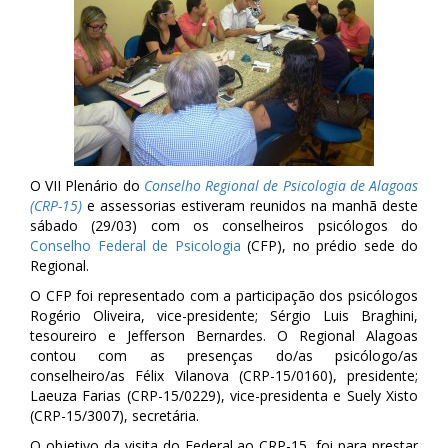
O VII Plenário do
Conselho Regional de Psicologia de Alagoas
(CRP-15)
e assessorias estiveram reunidos na manhã deste
sábado (29/03) com os conselheiros psicólogos do
Conselho Federal de Psicologia
(CFP), no prédio sede do
Regional.
O CFP foi representado com a participação dos psicólogos
Rogério Oliveira, vice-presidente; Sérgio Luis Braghini,
tesoureiro e Jefferson Bernardes. O Regional Alagoas
contou com as presenças do/as psicólogo/as
conselheiro/as Félix Vilanova (CRP-15/0160), presidente;
Laeuza Farias (CRP-15/0229), vice-presidenta e Suely Xisto
(CRP-15/3007), secretária.
O objetivo da visita do Federal ao CRP-15, foi para prestar