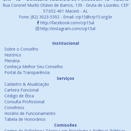
Rua Coronel Murilo Otávio de Barros, 139 - Gruta de Lourdes. CEP
57.052-401 Maceió - AL
Fone: (82) 3023-5392 - Email: crp15@crp15.org.br
http://facebook.com/crp15al
http://instagram.com/crp15al
Institucional
Sobre o Conselho
Histórico
Plenária
Conheça Melhor Seu Conselho
Portal da Transparência
Serviços
Cadastro & Atualização
Carteira Funcional
Código de Ética
Consulta Profissional
Convênios
Horário de Funcionamento
Tabela de Honorários
Comissões
Centro de Referência Técnica em Psicologia e Políticas Públicas