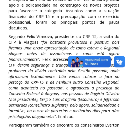
apoio e solidariedade na construção de novos projetos
para favorecer a categoria. Assuntos como a situação
financeira do CRP-15 e a preocupação com o exercício
profissional, foram os principais pontos de pauta
discutidos.
Segundo Félix Vilanova, presidente do CRP-15, a visita do
CFP à Alagoas
“foi bastante proveitosa e positiva, pois
fizemos uma breve apresentação de como estava o Regional
Alagoas antes de assumirmos e como está agora
financeiramente”
. Félix acrescentou que
“os dirigentes do
CFP deram segurança e tranquilidade para resolvermos o
problema da dívida contraída pela Gestão passada, onde
afirmaram textualmente: ‘não vamos colocar a faca no
pescoço do CRP-15 e de nenhum outro Conselho Regional,
como acontecia no passado’, e agradeceu a presença do
Conselho Federal à Alagoas, nas pessoas de Rogério Oliveira
(vice-presidente), Sérgio Luis Braghini (tesoureiro) e Jefferson
Bernardes (conselheiro suplente), pelo apoio, solidariedade e
incentivo, na busca de parcerias e melhorias dias para o/as
psicólogo/as alagoano/as”
, finalizou.
Participaram também do encontro os conselheiros Everton