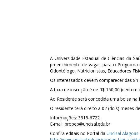
A Universidade Estadual de Ciências da Saú
preenchimento de vagas para o Programa d
Odontólogo, Nutricionistas, Educadores Fís
Os interessados devem comparecer das 8h às 
A taxa de inscrição é de R$ 150,00 (cento e 
Ao Residente será concedida uma bolsa na f
O residente terá direito a 02 (dois) meses d
Informações: 3315-6722.
E-mail: propep@uncisal.edu.br
Confira editais no Portal da
Uncisal Alagoas
:
http://www.uncisal.edu.br/propep-lanca-edita