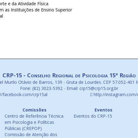
rte e da Atividade Física
 as Instituições de Ensino Superior
al
CRP-15 - Conselho Regional de Psicologia 15ª Região
l Murilo Otávio de Barros, 139 - Gruta de Lourdes. CEP 57.052-401 
Fone: (82) 3023-5392 - Email: crp15@crp15.org.br
://facebook.com/crp15al
http://instagram.com/
Comissões
Eventos
Centro de Referência Técnica
Eventos do CRP-15
em Psicologia e Políticas
Públicas (CREPOP)
Comissão de Atenção dos