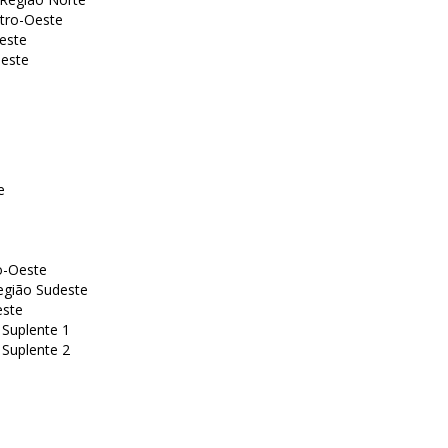
ntro-Oeste
este
deste
1
e
ro-Oeste
egião Sudeste
este
 Suplente 1
 Suplente 2