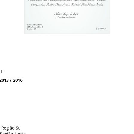
DF
013 / 2016:
o Região Sul
 Região Norte