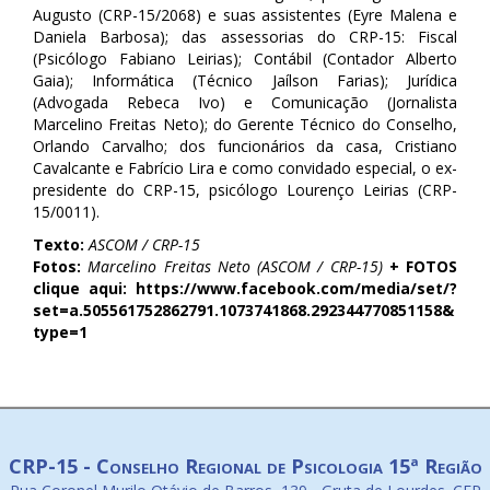
Augusto (CRP-15/2068) e suas assistentes (Eyre Malena e
Daniela Barbosa); das assessorias do CRP-15: Fiscal
(Psicólogo Fabiano Leirias); Contábil (Contador Alberto
Gaia); Informática (Técnico Jaílson Farias); Jurídica
(Advogada Rebeca Ivo) e Comunicação (Jornalista
Marcelino Freitas Neto); do Gerente Técnico do Conselho,
Orlando Carvalho; dos funcionários da casa, Cristiano
Cavalcante e Fabrício Lira e como convidado especial, o ex-
presidente do CRP-15, psicólogo Lourenço Leirias (CRP-
15/0011).
Texto:
ASCOM / CRP-15
Fotos:
Marcelino Freitas Neto (ASCOM / CRP-15)
+ FOTOS
clique aqui: https://www.facebook.com/media/set/?
set=a.505561752862791.1073741868.292344770851158&
type=1
CRP-15 - Conselho Regional de Psicologia 15ª Região