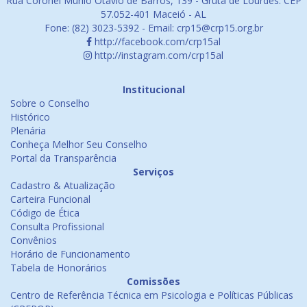
Rua Coronel Murilo Otávio de Barros, 139 - Gruta de Lourdes. CEP
57.052-401 Maceió - AL
Fone: (82) 3023-5392 - Email: crp15@crp15.org.br
http://facebook.com/crp15al
http://instagram.com/crp15al
Institucional
Sobre o Conselho
Histórico
Plenária
Conheça Melhor Seu Conselho
Portal da Transparência
Serviços
Cadastro & Atualização
Carteira Funcional
Código de Ética
Consulta Profissional
Convênios
Horário de Funcionamento
Tabela de Honorários
Comissões
Centro de Referência Técnica em Psicologia e Políticas Públicas