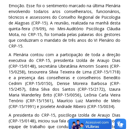
Emoção. Esse foi o sentimento marcado na última Plenária
envolvendo toda/os a/os conselheira/os, funcionários,
técnicos e assessores do Conselho Regional de Psicologia
de Alagoas (CRP-15). A reunião, realizada na manhã desta
quinta-feira (19/09), no Mini-Auditório Psicóloga Cláudia
Mota, no CRP-15, foi tomada pelas palavras dos gestores
que conduziram o mandato de três anos do VI Plenário do
CRP-15.
A Plenária contou com a participação de toda a direção
executiva do CRP-15, presidenta Izolda de Araujo Dias
(CRP-15/0148), secretária Ubiratânia Amorim Soares (CRP-
15/0258), tesoureira Sílvia Teixeira de Lima (CRP-15/1718)
e a presença das conselheiras e conselheiros Benedito
Cedrim (CRP-15/0150), Denise Moreira Barbosa (CRP-
15/2457), Edna Silva dos Santos (CRP-15/2172), Izaura
Maria Wanderley Brito (CRP-15/0056), Leônia Carla Vieira
Tenório (CRP-15/1561), Maurício Luiz Marinho de Melo
(CRP-15/1991) e Joselete Andrade Ribeiro (CRP-15/0034).
A presidenta do CRP-15, psicóloga Izolda de Araujo Dias
(CRP-15/0148), iniciou sua fala agradecendo o empenho da
equipe de trabalho que conduziu a instituição durante o