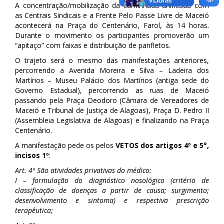
A concentração/mobilização da caminhada unificada com
as Centrais Sindicais e a Frente Pelo Passe Livre de Maceió
acontecerá na Praça do Centenário, Farol, às 14 horas.
Durante o movimento os participantes promoverão um
“apitaço” com faixas e distribuição de panfletos.
O trajeto será o mesmo das manifestações anteriores,
percorrendo a Avenida Moreira e Silva – Ladeira dos
Martírios – Museu Palácio dos Martírios (antiga sede do
Governo Estadual), percorrendo as ruas de Maceió
passando pela Praça Deodoro (Câmara de Vereadores de
Maceió e Tribunal de Justiça de Alagoas), Praça D. Pedro II
(Assembleia Legislativa de Alagoas) e finalizando na Praça
Centenário.
A manifestação pede os pelos
VETOS dos artigos 4º e 5°,
incisos 1º
:
Art. 4º São atividades privativas do médico:
I – formulação do diagnóstico nosológico (critério de
classificação de doenças a partir de causa; surgimento;
desenvolvimento e sintoma) e respectiva prescrição
terapêutica;