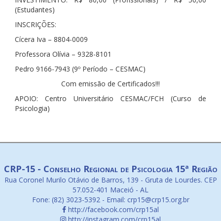
(Estudantes)
INSCRIÇÕES:
Cícera Iva – 8804-0009
Professora Olívia – 9328-8101
Pedro 9166-7943 (9º Período – CESMAC)
Com emissão de Certificados!!!
APOIO: Centro Universitário CESMAC/FCH (Curso de
Psicologia)
CRP-15 - Conselho Regional de Psicologia 15ª Região
Rua Coronel Murilo Otávio de Barros, 139 - Gruta de Lourdes. CEP
57.052-401 Maceió - AL
Fone: (82) 3023-5392 - Email: crp15@crp15.org.br
http://facebook.com/crp15al
http://instagram.com/crp15al