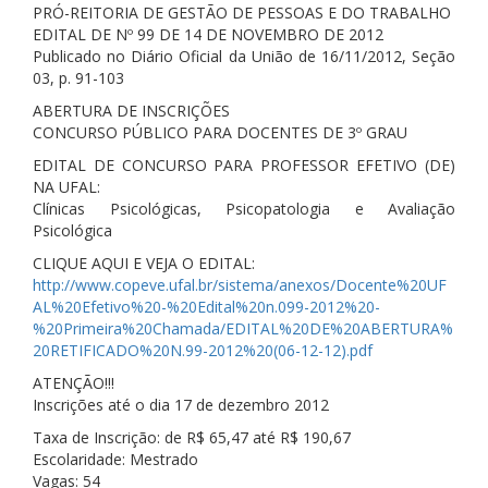
PRÓ-REITORIA DE GESTÃO DE PESSOAS E DO TRABALHO
EDITAL DE Nº 99 DE 14 DE NOVEMBRO DE 2012
Publicado no Diário Oficial da União de 16/11/2012, Seção
03, p. 91-103
ABERTURA DE INSCRIÇÕES
CONCURSO PÚBLICO PARA DOCENTES DE 3º GRAU
EDITAL DE CONCURSO PARA PROFESSOR EFETIVO (DE)
NA UFAL:
Clínicas Psicológicas, Psicopatologia e Avaliação
Psicológica
CLIQUE AQUI E VEJA O EDITAL:
http://www.copeve.ufal.br/sistema/anexos/Docente%20UF
AL%20Efetivo%20-%20Edital%20n.099-2012%20-
%20Primeira%20Chamada/EDITAL%20DE%20ABERTURA%
20RETIFICADO%20N.99-2012%20(06-12-12).pdf
ATENÇÃO!!!
Inscrições até o dia 17 de dezembro 2012
Taxa de Inscrição: de R$ 65,47 até R$ 190,67
Escolaridade: Mestrado
Vagas: 54