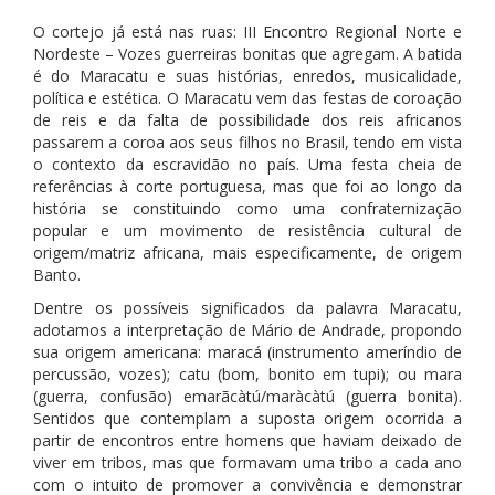
O cortejo já está nas ruas: III Encontro Regional Norte e
Nordeste – Vozes guerreiras bonitas que agregam. A batida
é do Maracatu e suas histórias, enredos, musicalidade,
política e estética. O Maracatu vem das festas de coroação
de reis e da falta de possibilidade dos reis africanos
passarem a coroa aos seus filhos no Brasil, tendo em vista
o contexto da escravidão no país. Uma festa cheia de
referências à corte portuguesa, mas que foi ao longo da
história se constituindo como uma confraternização
popular e um movimento de resistência cultural de
origem/matriz africana, mais especificamente, de origem
Banto.
Dentre os possíveis significados da palavra Maracatu,
adotamos a interpretação de Mário de Andrade, propondo
sua origem americana: maracá (instrumento ameríndio de
percussão, vozes); catu (bom, bonito em tupi); ou mara
(guerra, confusão) emarãcàtú/maràcàtú (guerra bonita).
Sentidos que contemplam a suposta origem ocorrida a
partir de encontros entre homens que haviam deixado de
viver em tribos, mas que formavam uma tribo a cada ano
com o intuito de promover a convivência e demonstrar