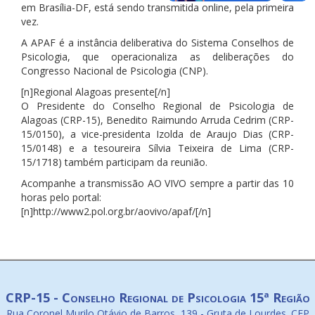
em Brasília-DF, está sendo transmitida online, pela primeira
vez.
A APAF é a instância deliberativa do Sistema Conselhos de
Psicologia, que operacionaliza as deliberações do
Congresso Nacional de Psicologia (CNP).
[n]Regional Alagoas presente[/n]
O Presidente do Conselho Regional de Psicologia de
Alagoas (CRP-15), Benedito Raimundo Arruda Cedrim (CRP-
15/0150), a vice-presidenta Izolda de Araujo Dias (CRP-
15/0148) e a tesoureira Sílvia Teixeira de Lima (CRP-
15/1718) também participam da reunião.
Acompanhe a transmissão AO VIVO sempre a partir das 10
horas pelo portal:
[n]http://www2.pol.org.br/aovivo/apaf/[/n]
CRP-15 - Conselho Regional de Psicologia 15ª Região
Rua Coronel Murilo Otávio de Barros, 139 - Gruta de Lourdes. CEP