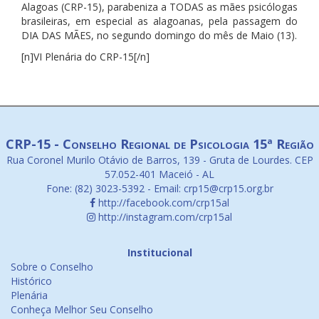
Alagoas (CRP-15), parabeniza a TODAS as mães psicólogas
brasileiras, em especial as alagoanas, pela passagem do
DIA DAS MÃES, no segundo domingo do mês de Maio (13).
[n]VI Plenária do CRP-15[/n]
CRP-15 - Conselho Regional de Psicologia 15ª Região
Rua Coronel Murilo Otávio de Barros, 139 - Gruta de Lourdes. CEP
57.052-401 Maceió - AL
Fone: (82) 3023-5392 - Email: crp15@crp15.org.br
http://facebook.com/crp15al
http://instagram.com/crp15al
Institucional
Sobre o Conselho
Histórico
Plenária
Conheça Melhor Seu Conselho