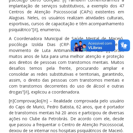
implantação de serviços substitutivos, a exemplo dos 47
Centros de Atenção Psicossocial (CAPs) existentes em
Alagoas. Neles, os usuários realizam atividades culturais,
esportivas, cursos de capacitação e têm acompanhamento
psiquiátrico"[/i], enumerou.
A Coordenadora Municipal de Saúde Mental de Maceió,
psicóloga Izolda Dias (CRP-15/0148), falou sobre o
movimento de Luta Antimanicomial no País. [i]“Foram
muitos anos de luta para uma melhor atenção e proteção
aos direitos de pessoas com transtornos mentais. Muitos
desafios temos pela frente, procurando ampliar e
consolidar as redes substitutivas e territoriais, garantindo,
assim, o direito das pessoas com transtornos mentais e
com transtornos decorrentes do uso de álcool e outras
drogas”[/i], explicou a coordenadora.
[n]Comprovação[/n] – Realidade comprovada pelo usuário
do Caps de Murici, Pedro Batista, 62 anos, que é portador
de transtornos mentais há 20 anos e participou de diversas
ações no Clube da Petrobrás. De acordo com ele, desde
que passou a frequentar o Centro de Atenção Psicossocial,
deixou de se internar nos hospitais psiquiátricos de Maceió.