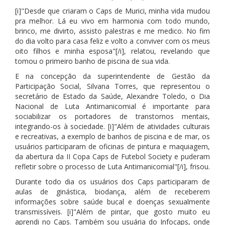
[i]"Desde que criaram o Caps de Murici, minha vida mudou
pra melhor. Lá eu vivo em harmonia com todo mundo,
brinco, me divirto, assisto palestras e me medico. No fim
do dia volto para casa feliz e volto a conviver com os meus
oito filhos e minha esposa"[/i], relatou, revelando que
tomou o primeiro banho de piscina de sua vida.
E na concepção da superintendente de Gestão da
Participação Social, Silvana Torres, que representou o
secretário de Estado da Saúde, Alexandre Toledo, o Dia
Nacional de Luta Antimanicomial é importante para
sociabilizar os portadores de transtornos mentais,
integrando-os à sociedade. [i]"Além de atividades culturais
e recreativas, a exemplo de banhos de piscina e de mar, os
usuários participaram de oficinas de pintura e maquiagem,
da abertura da II Copa Caps de Futebol Society e puderam
refletir sobre o processo de Luta Antimanicomial"[/i], frisou.
Durante todo dia os usuários dos Caps participaram de
aulas de ginástica, biodança, além de receberem
informações sobre saúde bucal e doenças sexualmente
transmissíveis. [i]"Além de pintar, que gosto muito eu
aprendi no Caps. Também sou usuária do Infocaps, onde