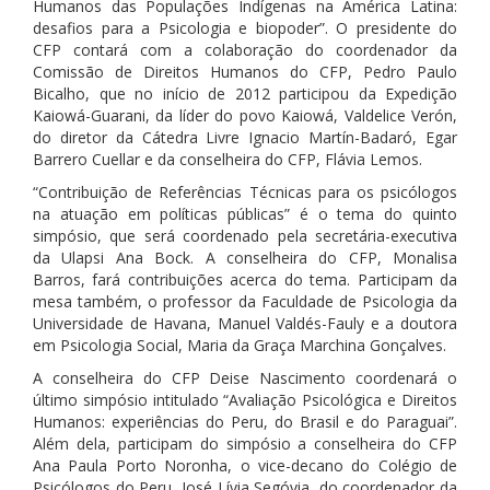
Humanos das Populações Indígenas na América Latina:
desafios para a Psicologia e biopoder”. O presidente do
CFP contará com a colaboração do coordenador da
Comissão de Direitos Humanos do CFP, Pedro Paulo
Bicalho, que no início de 2012 participou da Expedição
Kaiowá-Guarani, da líder do povo Kaiowá, Valdelice Verón,
do diretor da Cátedra Livre Ignacio Martín-Badaró, Egar
Barrero Cuellar e da conselheira do CFP, Flávia Lemos.
“Contribuição de Referências Técnicas para os psicólogos
na atuação em políticas públicas” é o tema do quinto
simpósio, que será coordenado pela secretária-executiva
da Ulapsi Ana Bock. A conselheira do CFP, Monalisa
Barros, fará contribuições acerca do tema. Participam da
mesa também, o professor da Faculdade de Psicologia da
Universidade de Havana, Manuel Valdés-Fauly e a doutora
em Psicologia Social, Maria da Graça Marchina Gonçalves.
A conselheira do CFP Deise Nascimento coordenará o
último simpósio intitulado “Avaliação Psicológica e Direitos
Humanos: experiências do Peru, do Brasil e do Paraguai”.
Além dela, participam do simpósio a conselheira do CFP
Ana Paula Porto Noronha, o vice-decano do Colégio de
Psicólogos do Peru, José Lívia Segóvia, do coordenador da