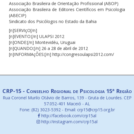
Associação Brasileira de Orientação Profissional (ABOP)
Associação Brasileira de Editores Científicos em Psicologia
(ABECIP)
Sindicato dos Psicólogos no Estado da Bahia
[n]SERVIçO[/n]
[n]EVENTO:[/n] ULAPSI 2012
[n]ONDE:[/n] Montevidéu, Uruguai
[n]QUANDO:[/n] 26 a 28 de abril de 2012
[n]INFORMAçÕES:[/n] http://congresoulapsi2012.com/
CRP-15 - Conselho Regional de Psicologia 15ª Região
Rua Coronel Murilo Otávio de Barros, 139 - Gruta de Lourdes. CEP
57.052-401 Maceió - AL
Fone: (82) 3023-5392 - Email: crp15@crp15.org.br
http://facebook.com/crp15al
http://instagram.com/crp15al