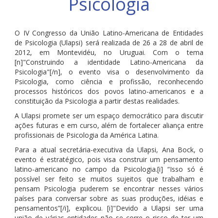
Psicologia
O IV Congresso da União Latino-Americana de Entidades
de Psicologia (Ulapsi) será realizada de 26 a 28 de abril de
2012, em Montevidéu, no Uruguai. Com o tema
[n]"Construindo a identidade Latino-Americana da
Psicologia"[/n], o evento visa o desenvolvimento da
Psicologia, como ciência e profissão, reconhecendo
processos históricos dos povos latino-americanos e a
constituição da Psicologia a partir destas realidades.
A Ulapsi promete ser um espaço democrático para discutir
ações futuras e em curso, além de fortalecer aliança entre
profissionais de Psicologia da América Latina.
Para a atual secretária-executiva da Ulapsi, Ana Bock, o
evento é estratégico, pois visa construir um pensamento
latino-americano no campo da Psicologia.[i] “Isso só é
possível ser feito se muitos sujeitos que trabalham e
pensam Psicologia puderem se encontrar nesses vários
países para conversar sobre as suas produções, idéias e
pensamentos”[/i], explicou. [i]"Devido a Ulapsi ser uma
união de várias entidades não se corre o risco de ter um