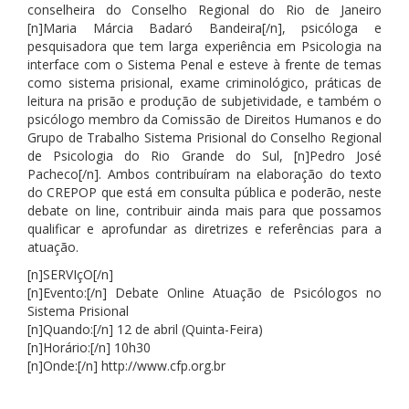
conselheira do Conselho Regional do Rio de Janeiro
[n]Maria Márcia Badaró Bandeira[/n], psicóloga e
pesquisadora que tem larga experiência em Psicologia na
interface com o Sistema Penal e esteve à frente de temas
como sistema prisional, exame criminológico, práticas de
leitura na prisão e produção de subjetividade, e também o
psicólogo membro da Comissão de Direitos Humanos e do
Grupo de Trabalho Sistema Prisional do Conselho Regional
de Psicologia do Rio Grande do Sul, [n]Pedro José
Pacheco[/n]. Ambos contribuíram na elaboração do texto
do CREPOP que está em consulta pública e poderão, neste
debate on line, contribuir ainda mais para que possamos
qualificar e aprofundar as diretrizes e referências para a
atuação.
[n]SERVIçO[/n]
[n]Evento:[/n] Debate Online Atuação de Psicólogos no
Sistema Prisional
[n]Quando:[/n] 12 de abril (Quinta-Feira)
[n]Horário:[/n] 10h30
[n]Onde:[/n] http://www.cfp.org.br