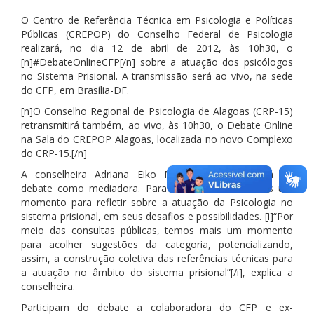
O Centro de Referência Técnica em Psicologia e Políticas
Públicas (CREPOP) do Conselho Federal de Psicologia
realizará, no dia 12 de abril de 2012, às 10h30, o
[n]#DebateOnlineCFP[/n] sobre a atuação dos psicólogos
no Sistema Prisional. A transmissão será ao vivo, na sede
do CFP, em Brasília-DF.
[n]O Conselho Regional de Psicologia de Alagoas (CRP-15)
retransmitirá também, ao vivo, às 10h30, o Debate Online
na Sala do CREPOP Alagoas, localizada no novo Complexo
do CRP-15.[/n]
A conselheira Adriana Eiko Matsumoto participará do
debate como mediadora. Para ela, o evento é mais um
momento para refletir sobre a atuação da Psicologia no
sistema prisional, em seus desafios e possibilidades. [i]“Por
meio das consultas públicas, temos mais um momento
para acolher sugestões da categoria, potencializando,
assim, a construção coletiva das referências técnicas para
a atuação no âmbito do sistema prisional”[/i], explica a
conselheira.
Participam do debate a colaboradora do CFP e ex-