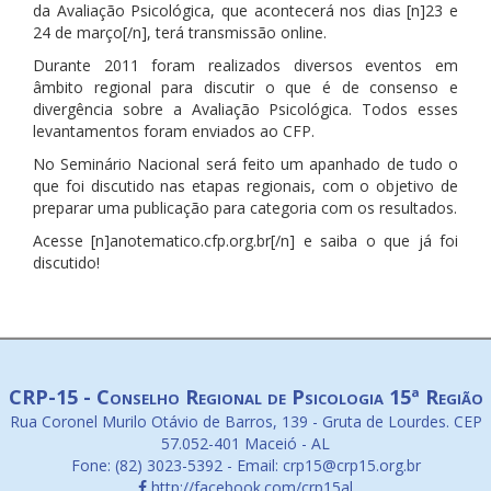
da Avaliação Psicológica, que acontecerá nos dias [n]23 e
24 de março[/n], terá transmissão online.
Durante 2011 foram realizados diversos eventos em
âmbito regional para discutir o que é de consenso e
divergência sobre a Avaliação Psicológica. Todos esses
levantamentos foram enviados ao CFP.
No Seminário Nacional será feito um apanhado de tudo o
que foi discutido nas etapas regionais, com o objetivo de
preparar uma publicação para categoria com os resultados.
Acesse [n]anotematico.cfp.org.br[/n] e saiba o que já foi
discutido!
CRP-15 - Conselho Regional de Psicologia 15ª Região
Rua Coronel Murilo Otávio de Barros, 139 - Gruta de Lourdes. CEP
57.052-401 Maceió - AL
Fone: (82) 3023-5392 - Email: crp15@crp15.org.br
http://facebook.com/crp15al