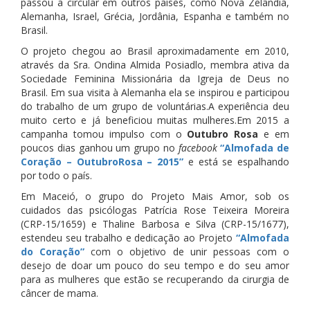
passou a circular em outros países, como Nova Zelândia,
Alemanha, Israel, Grécia, Jordânia, Espanha e também no
Brasil.
O projeto chegou ao Brasil aproximadamente em 2010,
através da Sra. Ondina Almida Posiadlo, membra ativa da
Sociedade Feminina Missionária da Igreja de Deus no
Brasil. Em sua visita à Alemanha ela se inspirou e participou
do trabalho de um grupo de voluntárias.A experiência deu
muito certo e já beneficiou muitas mulheres.Em 2015 a
campanha tomou impulso com o
Outubro Rosa
e em
poucos dias ganhou um grupo no
facebook
“Almofada de
Coração – OutubroRosa – 2015”
e está se espalhando
por todo o país.
Em Maceió, o grupo do Projeto Mais Amor, sob os
cuidados das psicólogas Patrícia Rose Teixeira Moreira
(CRP-15/1659) e Thaline Barbosa e Silva (CRP-15/1677),
estendeu seu trabalho e dedicação ao Projeto
“Almofada
do Coração”
com o objetivo de unir pessoas com o
desejo de doar um pouco do seu tempo e do seu amor
para as mulheres que estão se recuperando da cirurgia de
câncer de mama.