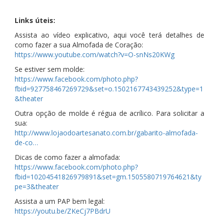
Links úteis:
Assista ao vídeo explicativo, aqui você terá detalhes de
como fazer a sua Almofada de Coração:
https://www.youtube.com/watch?v=O-snNs20KWg
Se estiver sem molde:
https://www.facebook.com/photo.php?
fbid=927758467269729&set=o.1502167743439252&type=1
&theater
Outra opção de molde é régua de acrílico. Para solicitar a
sua:
http://www.lojaodoartesanato.com.br/gabarito-almofada-
de-co…
Dicas de como fazer a almofada:
https://www.facebook.com/photo.php?
fbid=10204541826979891&set=gm.1505580719764621&ty
pe=3&theater
Assista a um PAP bem legal:
https://youtu.be/ZKeCj7PBdrU