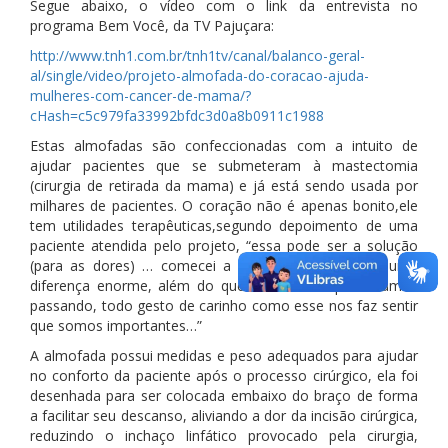
Segue abaixo, o vídeo com o link da entrevista no
programa Bem Você, da TV Pajuçara:
http://www.tnh1.com.br/tnh1tv/canal/balanco-geral-
al/single/video/projeto-almofada-do-coracao-ajuda-
mulheres-com-cancer-de-mama/?
cHash=c5c979fa33992bfdc3d0a8b0911c1988
Estas almofadas são confeccionadas com a intuito de
ajudar pacientes que se submeteram à mastectomia
(cirurgia de retirada da mama) e já está sendo usada por
milhares de pacientes. O coração não é apenas bonito,ele
tem utilidades terapêuticas,segundo depoimento de uma
paciente atendida pelo projeto, “essa pode ser a solução
(para as dores) … comecei a usar e acreditem faz uma
diferença enorme, além do que nessa fase que estamos
passando, todo gesto de carinho como esse nos faz sentir
que somos importantes…”
A almofada possui medidas e peso adequados para ajudar
no conforto da paciente após o processo cirúrgico, ela foi
desenhada para ser colocada embaixo do braço de forma
a facilitar seu descanso, aliviando a dor da incisão cirúrgica,
reduzindo o inchaço linfático provocado pela cirurgia,