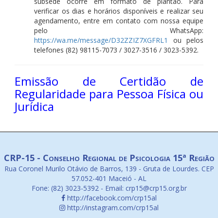
subsede ocorre em formato de plantão. Para
verificar os dias e horários disponíveis e realizar seu
agendamento, entre em contato com nossa equipe
pelo WhatsApp:
https://wa.me/message/D32ZZIZ7XGFRL1
ou pelos
telefones (82) 98115-7073 / 3027-3516 / 3023-5392.
Emissão de Certidão de
Regularidade para Pessoa Física ou
Jurídica
CRP-15 - Conselho Regional de Psicologia 15ª Região
Rua Coronel Murilo Otávio de Barros, 139 - Gruta de Lourdes. CEP
57.052-401 Maceió - AL
Fone: (82) 3023-5392 - Email: crp15@crp15.org.br
http://facebook.com/crp15al
http://instagram.com/crp15al