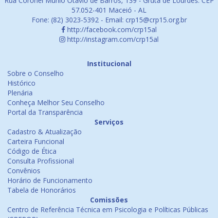
Rua Coronel Murilo Otávio de Barros, 139 - Gruta de Lourdes. CEP
57.052-401 Maceió - AL
Fone: (82) 3023-5392 - Email: crp15@crp15.org.br
http://facebook.com/crp15al
http://instagram.com/crp15al
Institucional
Sobre o Conselho
Histórico
Plenária
Conheça Melhor Seu Conselho
Portal da Transparência
Serviços
Cadastro & Atualização
Carteira Funcional
Código de Ética
Consulta Profissional
Convênios
Horário de Funcionamento
Tabela de Honorários
Comissões
Centro de Referência Técnica em Psicologia e Políticas Públicas