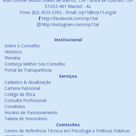
Rua Coronel Murilo Otávio de Barros, 139 - Gruta de Lourdes. CEP
57.052-401 Maceió - AL
Fone: (82) 3023-5392 - Email: crp15@crp15.org.br
http://facebook.com/crp15al
http://instagram.com/crp15al
Institucional
Sobre o Conselho
Histórico
Plenária
Conheça Melhor Seu Conselho
Portal da Transparência
Serviços
Cadastro & Atualização
Carteira Funcional
Código de Ética
Consulta Profissional
Convênios
Horário de Funcionamento
Tabela de Honorários
Comissões
Centro de Referência Técnica em Psicologia e Políticas Públicas