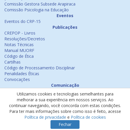
Comissão Gestora Subsede Arapiraca
Comissão Psicologia na Educação
Eventos
Eventos do CRP-15
Publicações
CREPOP - Livros
Resoluções/Decretos
Notas Técnicas
Manual MUORF
Código de Ética
Cartilhas
Código de Processamento Disciplinar
Penalidades Éticas
Convocações
Comunicação
Notícias
Utilizamos cookies e tecnologias semelhantes para
Emissão de Certificados
melhorar a sua experiência em nossos serviços. Ao
Psicologia na Mídia
continuar navegando, você concorda com estas condições.
Ouvidoria
Para ter mais informações sobre como isso é feito, acesse
Política de cookies
Política de privacidade
e
Política de cookies
Política de privacidade
Fechar