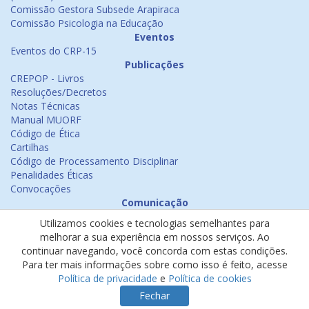
Comissão Gestora Subsede Arapiraca
Comissão Psicologia na Educação
Eventos
Eventos do CRP-15
Publicações
CREPOP - Livros
Resoluções/Decretos
Notas Técnicas
Manual MUORF
Código de Ética
Cartilhas
Código de Processamento Disciplinar
Penalidades Éticas
Convocações
Comunicação
Notícias
Utilizamos cookies e tecnologias semelhantes para
Emissão de Certificados
melhorar a sua experiência em nossos serviços. Ao
Psicologia na Mídia
continuar navegando, você concorda com estas condições.
Ouvidoria
Para ter mais informações sobre como isso é feito, acesse
Política de cookies
Política de privacidade
e
Política de cookies
Política de privacidade
Fechar