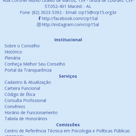
Rua Coronel Murilo Otávio de Barros, 139 - Gruta de Lourdes. CEP
57.052-401 Maceió - AL
Fone: (82) 3023-5392 - Email: crp15@crp15.org.br
http://facebook.com/crp15al
http://instagram.com/crp15al
Institucional
Sobre o Conselho
Histórico
Plenária
Conheça Melhor Seu Conselho
Portal da Transparência
Serviços
Cadastro & Atualização
Carteira Funcional
Código de Ética
Consulta Profissional
Convênios
Horário de Funcionamento
Tabela de Honorários
Comissões
Centro de Referência Técnica em Psicologia e Políticas Públicas