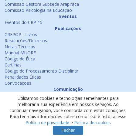
Comissão Gestora Subsede Arapiraca
Comissão Psicologia na Educação
Eventos
Eventos do CRP-15
Publicações
CREPOP - Livros
Resoluções/Decretos
Notas Técnicas
Manual MUORF
Código de Ética
Cartilhas
Código de Processamento Disciplinar
Penalidades Éticas
Convocações
Comunicação
Notícias
Utilizamos cookies e tecnologias semelhantes para
Emissão de Certificados
melhorar a sua experiência em nossos serviços. Ao
Psicologia na Mídia
continuar navegando, você concorda com estas condições.
Ouvidoria
Para ter mais informações sobre como isso é feito, acesse
Política de cookies
Política de privacidade
e
Política de cookies
Política de privacidade
Fechar