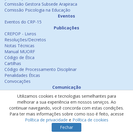
Comissão Gestora Subsede Arapiraca
Comissão Psicologia na Educação
Eventos
Eventos do CRP-15
Publicações
CREPOP - Livros
Resoluções/Decretos
Notas Técnicas
Manual MUORF
Código de Ética
Cartilhas
Código de Processamento Disciplinar
Penalidades Éticas
Convocações
Comunicação
Notícias
Utilizamos cookies e tecnologias semelhantes para
Emissão de Certificados
melhorar a sua experiência em nossos serviços. Ao
Psicologia na Mídia
continuar navegando, você concorda com estas condições.
Ouvidoria
Para ter mais informações sobre como isso é feito, acesse
Política de cookies
Política de privacidade
e
Política de cookies
Política de privacidade
Fechar