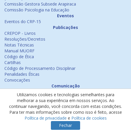
Comissão Gestora Subsede Arapiraca
Comissão Psicologia na Educação
Eventos
Eventos do CRP-15
Publicações
CREPOP - Livros
Resoluções/Decretos
Notas Técnicas
Manual MUORF
Código de Ética
Cartilhas
Código de Processamento Disciplinar
Penalidades Éticas
Convocações
Comunicação
Notícias
Utilizamos cookies e tecnologias semelhantes para
Emissão de Certificados
melhorar a sua experiência em nossos serviços. Ao
Psicologia na Mídia
continuar navegando, você concorda com estas condições.
Ouvidoria
Para ter mais informações sobre como isso é feito, acesse
Política de cookies
Política de privacidade
e
Política de cookies
Política de privacidade
Fechar