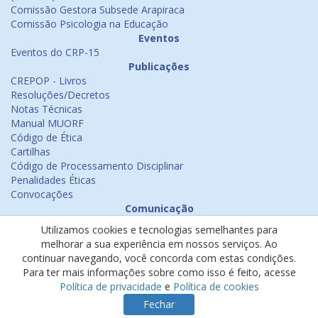
Comissão Gestora Subsede Arapiraca
Comissão Psicologia na Educação
Eventos
Eventos do CRP-15
Publicações
CREPOP - Livros
Resoluções/Decretos
Notas Técnicas
Manual MUORF
Código de Ética
Cartilhas
Código de Processamento Disciplinar
Penalidades Éticas
Convocações
Comunicação
Notícias
Utilizamos cookies e tecnologias semelhantes para
Emissão de Certificados
melhorar a sua experiência em nossos serviços. Ao
Psicologia na Mídia
continuar navegando, você concorda com estas condições.
Ouvidoria
Para ter mais informações sobre como isso é feito, acesse
Política de cookies
Política de privacidade
e
Política de cookies
Política de privacidade
Fechar