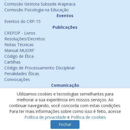
Comissão Gestora Subsede Arapiraca
Comissão Psicologia na Educação
Eventos
Eventos do CRP-15
Publicações
CREPOP - Livros
Resoluções/Decretos
Notas Técnicas
Manual MUORF
Código de Ética
Cartilhas
Código de Processamento Disciplinar
Penalidades Éticas
Convocações
Comunicação
Notícias
Utilizamos cookies e tecnologias semelhantes para
Emissão de Certificados
melhorar a sua experiência em nossos serviços. Ao
Psicologia na Mídia
continuar navegando, você concorda com estas condições.
Ouvidoria
Para ter mais informações sobre como isso é feito, acesse
Política de cookies
Política de privacidade
e
Política de cookies
Política de privacidade
Fechar